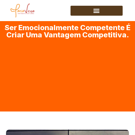
Ser Emocionalmente Competente É
Criar Uma Vantagem Competitiva.