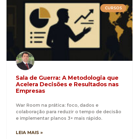
CURSOS
Sala de Guerra: A Metodologia que
Acelera Decisões e Resultados nas
Empresas
War Room na prática: foco, dados e
colaboração para reduzir o tempo de decisão
e implementar planos 3× mais rápido.
LEIA MAIS »