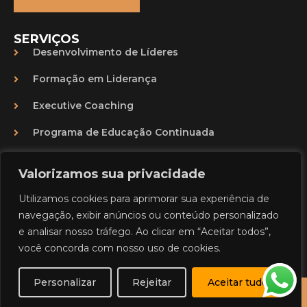
SERVIÇOS
Desenvolvimento de Líderes
Formação em Liderança
Executive Coaching
Programa de Educação Continuada
CONTATO
Valorizamos sua privacidade
Seg. a Sex 8:00am as 6:00pm
Utilizamos cookies para aprimorar sua experiência de
contato@crescergroup.com
navegação, exibir anúncios ou conteúdo personalizado
e analisar nosso tráfego. Ao clicar em “Aceitar todos”,
+55 (11) 98164-0403
você concorda com nosso uso de cookies.
Personalizar
Rejeitar
Aceitar tudo
© Copyright 2025 - Marcia Vespa | Desenvolvido Por
Vitrusweb - Agênc.IA