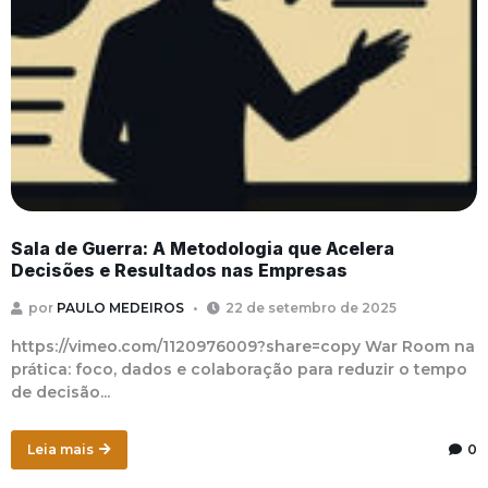
Sala de Guerra: A Metodologia que Acelera
Decisões e Resultados nas Empresas
por
PAULO MEDEIROS
22 de setembro de 2025
https://vimeo.com/1120976009?share=copy War Room na
prática: foco, dados e colaboração para reduzir o tempo
de decisão...
Leia mais
0