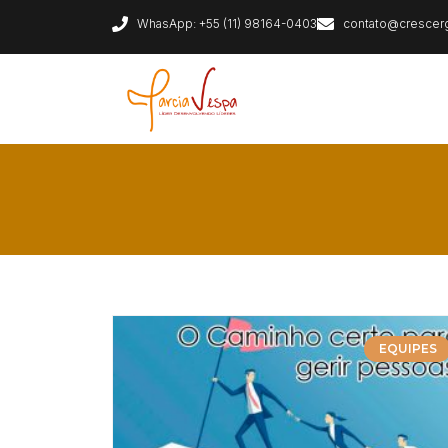
WhasApp: +55 (11) 98164-0403
contato@crescer
EQUIPES