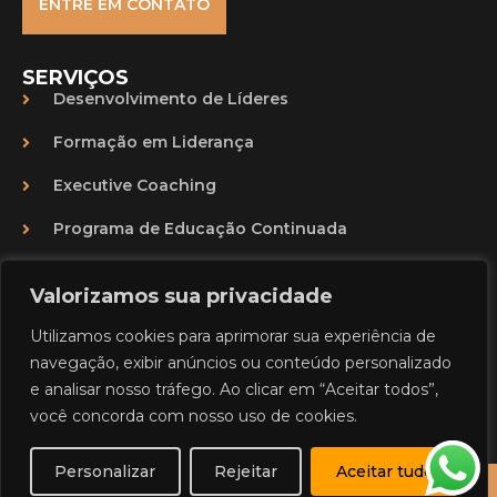
ENTRE EM CONTATO
SERVIÇOS
Desenvolvimento de Líderes
Formação em Liderança
Executive Coaching
Programa de Educação Continuada
CONTATO
Valorizamos sua privacidade
Seg. a Sex 8:00am as 6:00pm
Utilizamos cookies para aprimorar sua experiência de
contato@crescergroup.com
navegação, exibir anúncios ou conteúdo personalizado
e analisar nosso tráfego. Ao clicar em “Aceitar todos”,
+55 (11) 98164-0403
você concorda com nosso uso de cookies.
Personalizar
Rejeitar
Aceitar tudo
© Copyright 2025 - Marcia Vespa | Desenvolvido Por